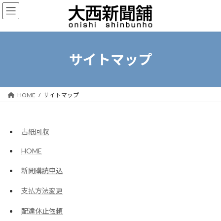
コ
ナ
ン
ビ
テ
ゲ
ン
ー
ツ
シ
へ
ョ
サイトマップ
ス
ン
キ
に
ッ
移
プ
動
HOME
サイトマップ
古紙回収
HOME
新聞購読申込
支払方法変更
配達休止依頼