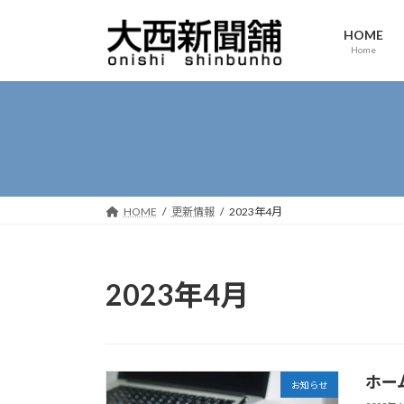
コ
ナ
ン
ビ
HOME
Home
テ
ゲ
ン
ー
ツ
シ
へ
ョ
ス
ン
キ
に
ッ
移
プ
動
HOME
更新情報
2023年4月
2023年4月
ホー
お知らせ